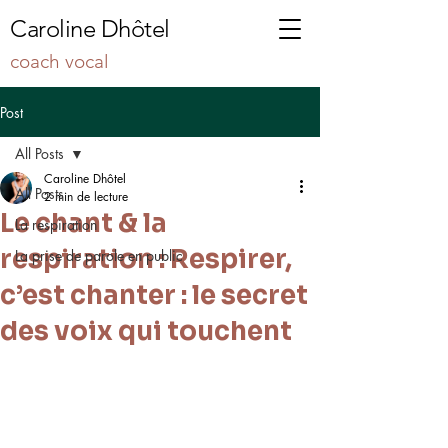
Caroline Dhôtel
coach vocal
Post
All Posts
Caroline Dhôtel
All Posts
2 min de lecture
Le chant & la
La respiration
respiration : Respirer,
La prise de parole en public
c’est chanter : le secret
des voix qui touchent