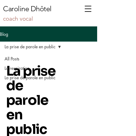
Caroline Dhôtel
coach vocal
Blog
La prise de parole en public
All Posts
La prise
La respiration
La prise de parole en public
de
parole
en
public