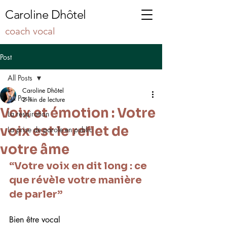
Caroline Dhôtel
coach vocal
Post
All Posts
Caroline Dhôtel
All Posts
2 min de lecture
Voix et émotion : Votre
La respiration
voix est le reflet de
La prise de parole en public
votre âme
“Votre voix en dit long : ce 
que révèle votre manière 
de parler”
Bien être vocal