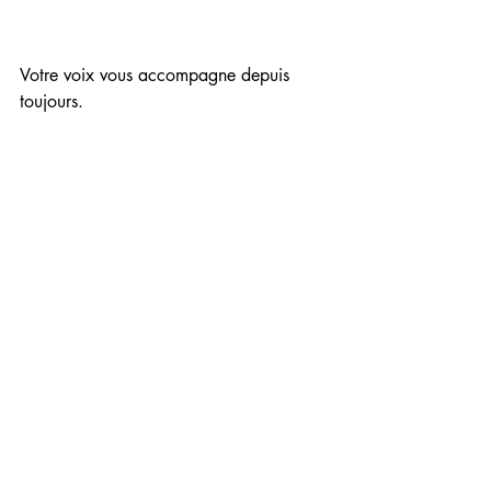
Votre voix vous accompagne depuis 
toujours.
Elle évolue, grandit, change avec vous.
La connaître, c’est apprendre à mieux 
vous comprendre — et à mieux 
communiquer avec le monde.
Parce qu’au fond, la voix est le 
reflet de l’âme.
Qu’attendez-vous pour faire 
connaissance ?